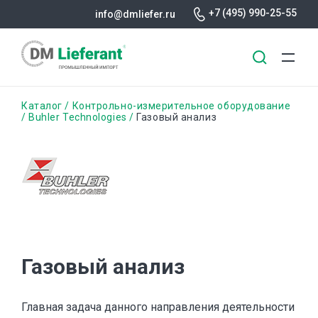
+7 (495) 990-25-55
info@dmliefer.ru
Перейти
Строка
Каталог
Контрольно-измерительное оборудование
к
Buhler Technologies
Газовый анализ
основному
навигации
содержанию
Газовый анализ
Главная задача данного направления деятельности