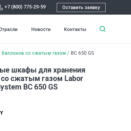
+7 (800) 775-29-59
Оставить заявку
Введите
Отрасли
Новости
Контакты
ключевы
слова
для
 баллонов со сжатым газом
BC 650 GS
поиска
ые шкафы для хранения
 со сжатым газом Labor
System BC 650 GS