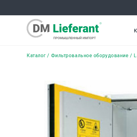
Перейти
к
основному
содержанию
К
Строка
Каталог
Фильтровальное оборудование
L
навигации