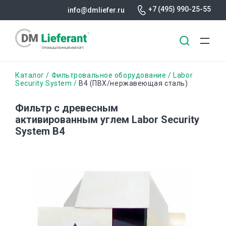
+7 (495) 990-25-55
info@dmliefer.ru
Перейти
Строка
Каталог
Фильтровальное оборудование
Labor
к
Security System
B4 (ПВХ/нержавеющая сталь)
основному
навигации
содержанию
Фильтр с древесным
активированным углем Labor Security
System B4