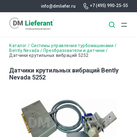
+7 (495) 990-25-55
info@dmliefer.ru
Перейти
Строка
Каталог
Системы управления турбомашинами
к
Bently Nevada
Преобразователи и датчики
Датчики крутильных вибраций 5252
основному
навигации
содержанию
Датчики крутильных вибраций Bently
Nevada 5252