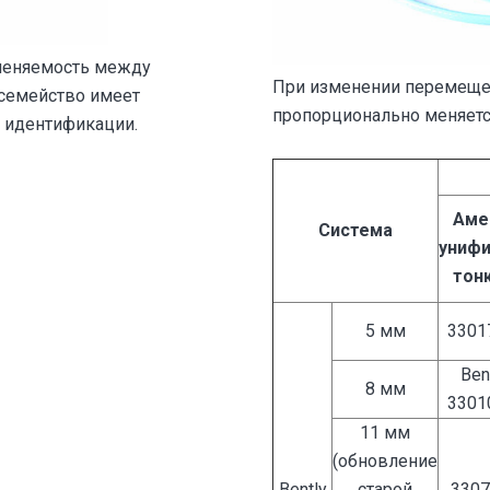
меняемость между
При изменении перемеще
семейство имеет
пропорционально меняется
 идентификации.
Аме
Система
унифи
тон
5 мм
3301
Ben
8 мм
3301
11 мм
(обновление
Bently
старой
3307