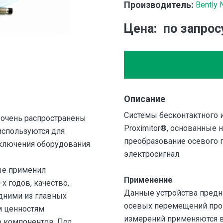
Производитель:
Bently 
Цена
по запрос
Описание
Системы бесконтактного 
 очень распространены
Proximitor®, основанные 
используются для
преобразование осевого
отключения оборудования
электросигнал.
ые применил
Применение
х годов, качество,
Данные устройства предн
дними из главных
осевых перемещений про
м ценностям
измерений применяются в
 компонентов. Под