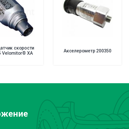
атчик скорости
Акселерометр 200350
 Velomitor® XA
ожение