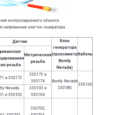
ния контролируемого объекта
 напряжение или ток генератора.
Блок
Датчик
генератора
риканская
(проксиметр
Кабель
Метрическая
цированная
Bently
резьба
кая резьба
Nevada)
330173 и
71 и 330172
330174
Bently Nevada
330130
330180
tly Nevada
330103 и
01 и 330102
330104
330703,
01, 330702,
330704,