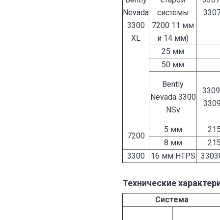
Nevada
системы
3307
3300
7200 11 мм
XL
и 14 мм)
25 мм
50 мм
Bently
3309
Nevada 3300
3309
NSv
5 мм
215
7200
8 мм
215
3300
16 мм HTPS
3303
Технические характер
Система