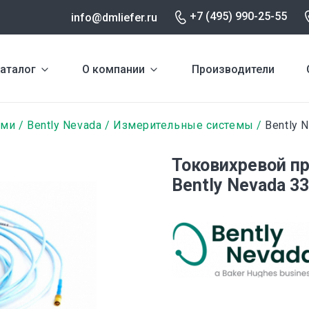
+7 (495) 990-25-55
info@dmliefer.ru
аталог
О компании
Производители
ами
Bently Nevada
Измерительные системы
Bently 
Токовихревой п
Bently Nevada 3