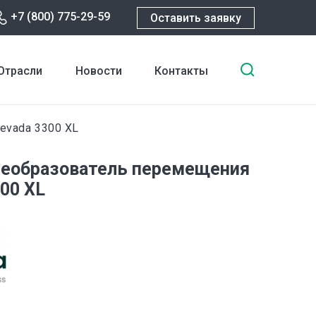
+7 (800) 775-29-59
Оставить заявку
Введите
Отрасли
Новости
Контакты
ключевы
слова
для
Nevada 3300 XL
поиска
реобразователь перемещения
300 XL