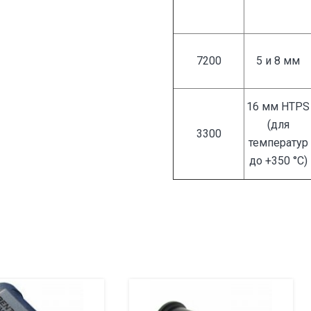
7200
5 и 8 мм
16 мм HTPS
(для
3300
температур
до +350 °C)