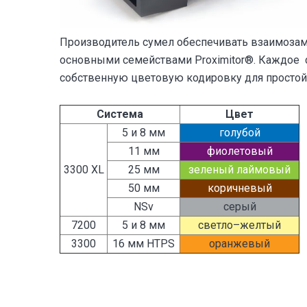
Производитель сумел обеспечивать взаимоза
основными семействами Proximitor®. Каждое 
собственную цветовую кодировку для простой
Система
Цвет
5 и 8 мм
голубой
11 мм
фиолетовый
3300 XL
25 мм
зеленый лаймовый
50 мм
коричневый
NSv
серый
7200
5 и 8 мм
светло–желтый
3300
16 мм HTPS
оранжевый