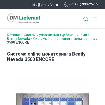
+7 (495) 990-25-55
info@dmliefer.ru
Перейти
Строка
Каталог
Системы управления турбомашинами
к
Bently Nevada
Cистемы непрерывного мониторинга
3500 ENCORE
основному
навигации
содержанию
Система online мониторинга Bently
Nevada 3500 ENCORE