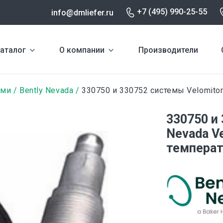
+7 (495) 990-25-55
info@dmliefer.ru
аталог
О компании
Производители
ами
Bently Nevada
330750 и 330752 системы Velomito
330750 и
Nevada V
температ