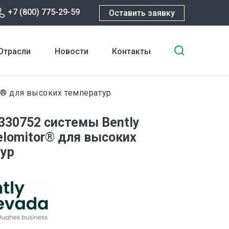
+7 (800) 775-29-59
Оставить заявку
Введите
Отрасли
Новости
Контакты
ключевы
слова
для
r® для высоких температур
поиска
 330752 системы Bently
elomitor® для высоких
ур