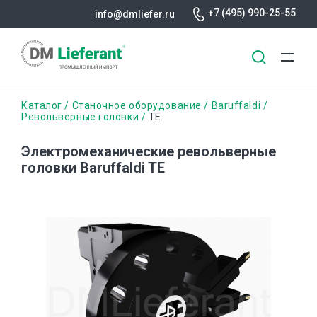
+7 (495) 990-25-55
info@dmliefer.ru
Перейти
Строка
Каталог
Станочное оборудование
Baruffaldi
к
Револьверные головки
TE
основному
навигации
содержанию
Электромеханические револьверные
головки Baruffaldi TE