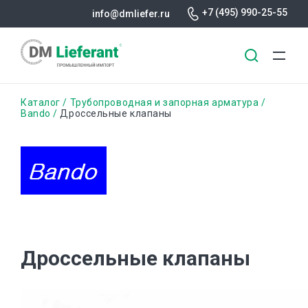
+7 (495) 990-25-55
info@dmliefer.ru
Перейти
Строка
Каталог
Трубопроводная и запорная арматура
к
Bando
Дроссельные клапаны
основному
навигации
содержанию
Дроссельные клапаны