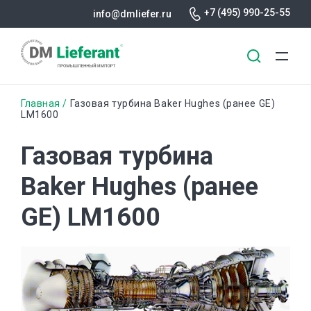
+7 (495) 990-25-55
info@dmliefer.ru
Перейти
Строка
Главная
Газовая турбина Baker Hughes (ранее GE)
к
LM1600
основному
навигации
содержанию
Газовая турбина
Baker Hughes (ранее
GE) LM1600