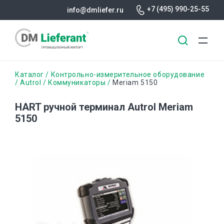
+7 (495) 990-25-55
info@dmliefer.ru
Перейти
Строка
Каталог
Контрольно-измерительное оборудование
к
Autrol
Коммуникаторы
Meriam 5150
основному
навигации
содержанию
HART ручной терминал Autrol Meriam
5150