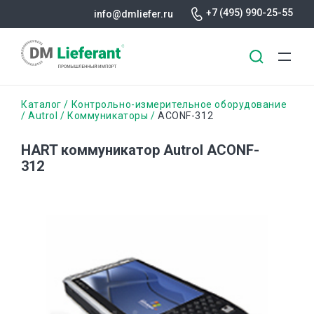
+7 (495) 990-25-55
info@dmliefer.ru
Перейти
Строка
Каталог
Контрольно-измерительное оборудование
к
Autrol
Коммуникаторы
ACONF-312
основному
навигации
содержанию
HART коммуникатор Autrol ACONF-
312