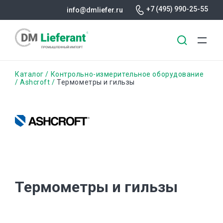
+7 (495) 990-25-55
info@dmliefer.ru
Перейти
Строка
Каталог
Контрольно-измерительное оборудование
к
Ashcroft
Термометры и гильзы
основному
навигации
содержанию
Термометры и гильзы