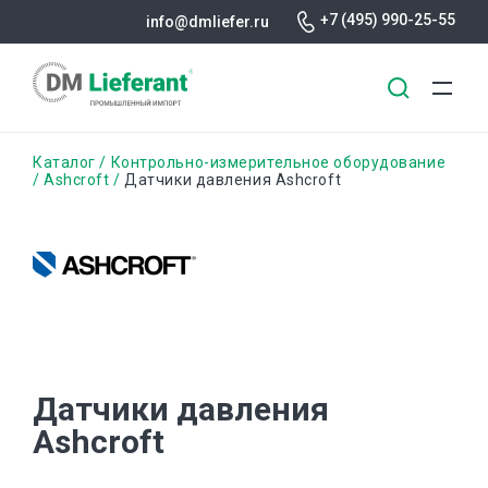
+7 (495) 990-25-55
info@dmliefer.ru
Перейти
Строка
Каталог
Контрольно-измерительное оборудование
к
Ashcroft
Датчики давления Ashcroft
основному
навигации
содержанию
Датчики давления
Ashcroft