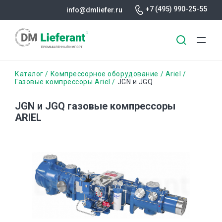
+7 (495) 990-25-55
info@dmliefer.ru
Перейти
Строка
Каталог
Компрессорное оборудование
Ariel
к
Газовые компрессоры Ariel
JGN и JGQ
основному
навигации
содержанию
JGN и JGQ газовые компрессоры
ARIEL