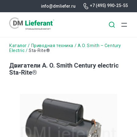
+7 (495) 990-25-55
info@dmliefer.ru
Перейти
Строка
Каталог
Приводная техника
A.O. Smith – Century
к
Electric
Sta-Rite®
основному
навигации
содержанию
Двигатели A. O. Smith Century electric
Sta-Rite®