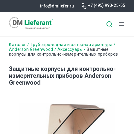
+7 (495) 990-25-55
info@dmliefer.ru
Перейти
Строка
Каталог
Трубопроводная и запорная арматура
к
Anderson Greenwood
Аксессуары
Защитные
корпусы для контрольно-измерительных приборов
основному
навигации
содержанию
Защитные корпусы для контрольно-
измерительных приборов Anderson
Greenwood