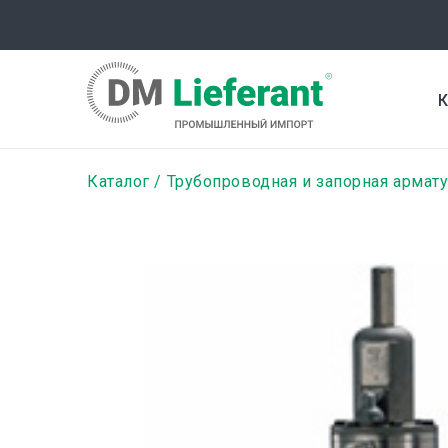
Перейти
к
основному
содержанию
К
Строка
Каталог
Трубопроводная и запорная армат
навигации