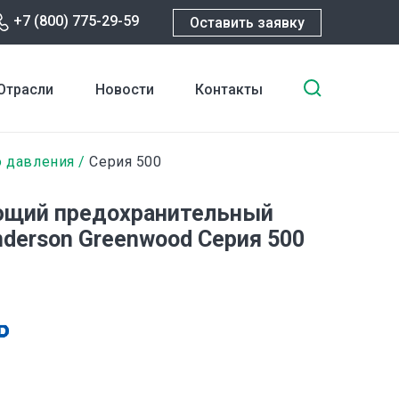
+7 (800) 775-29-59
Оставить заявку
Введите
Отрасли
Новости
Контакты
ключевы
слова
для
 давления
Серия 500
поиска
ющий предохранительный
nderson Greenwood Серия 500