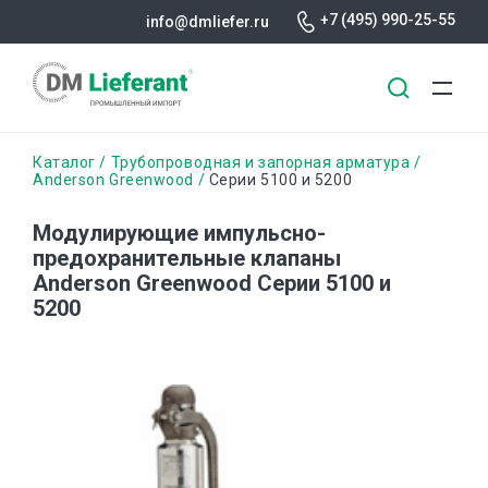
+7 (495) 990-25-55
info@dmliefer.ru
Перейти
Строка
Каталог
Трубопроводная и запорная арматура
к
Anderson Greenwood
Серии 5100 и 5200
основному
навигации
содержанию
Модулирующие импульсно-
предохранительные клапаны
Anderson Greenwood Серии 5100 и
5200