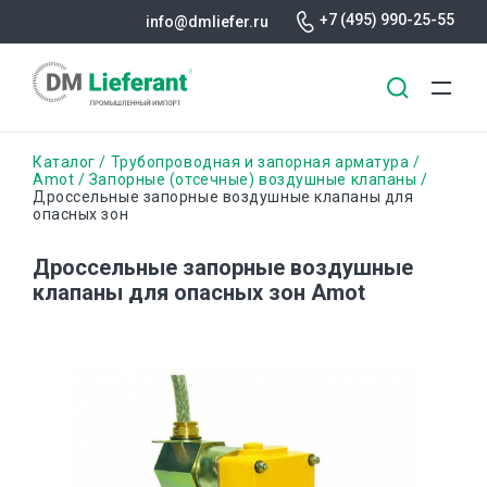
+7 (495) 990-25-55
info@dmliefer.ru
Перейти
Строка
Каталог
Трубопроводная и запорная арматура
к
Amot
Запорные (отсечные) воздушные клапаны
Дроссельные запорные воздушные клапаны для
основному
навигации
опасных зон
содержанию
Дроссельные запорные воздушные
клапаны для опасных зон Amot