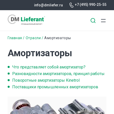
+7 (495) 990-25-55
info@dmliefer.ru
Перейти
Строка
Главная
Отрасли
Амортизаторы
к
основному
навигации
Амортизаторы
содержанию
Что представляет собой амортизатор?
Разновидности амортизаторов, принцип работы
Поворотные амортизаторы Kinetrol
Поставщики промышленных амортизаторов