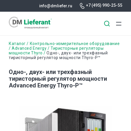
+7 (495) 990-25-55
info@dmliefer.ru
Перейти
Строка
Каталог
Контрольно-измерительное оборудование
к
Advanced Energy
Тиристорные регуляторы
мощности Thyro
Одно-, двух- или трехфазный
основному
навигации
тиристорный регулятор мощности Thyro-P™
содержанию
Одно-, двух- или трехфазный
тиристорный регулятор мощности
Advanced Energy Thyro-P™