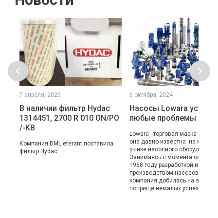
7 апреля, 2025
6 октября, 2024
В наличии фильтр Hydac
Насосы Lowara устран
1314451, 2700 R 010 ON/PO
любые проблемы с во
/-KB
Lowara - торговая марка из Ита
она давно известна на миров
Компания DMLieferant поставила
рынке насосного оборудования
оку
фильтр Hydac.
Занимаясь с момента основан
 в
1968 году разработкой и
производством насосов для в
ва
компания добилась на этом
поприще немалых успехов.