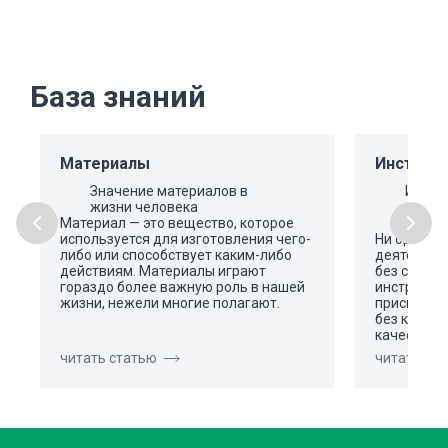
База знаний
Материалы
Инструме
Значение материалов в
Инстр
жизни человека
общая
Материал — это вещество, которое
используется для изготовления чего-
Ни один в
либо или способствует каким-либо
деятельно
действиям. Материалы играют
без специ
гораздо более важную роль в нашей
инструмен
жизни, нежели многие полагают.
приспособл
без котор
качестве
читать статью
читать ст