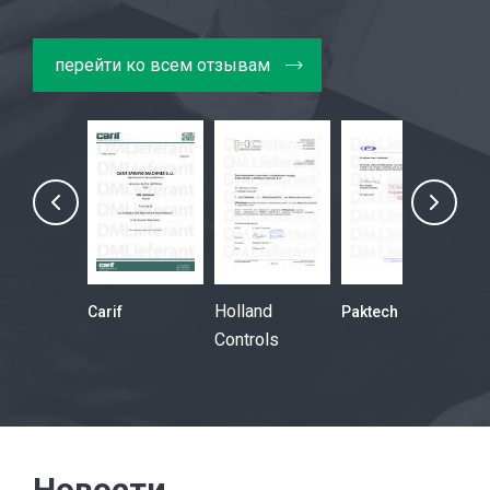
перейти ко всем отзывам
Holland
Gesab
Carif
Paktech
La
Controls
Wo
Новости